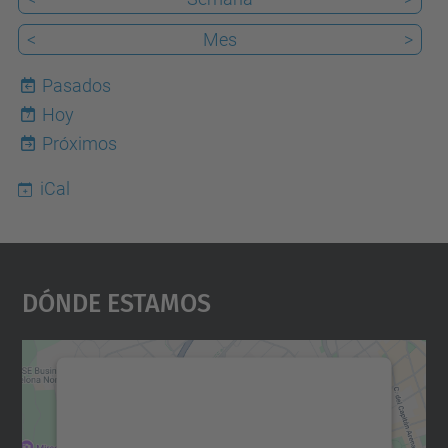
<
Mes
>
Pasados
Hoy
7
Próximos
iCal
Dónde Estamos
Necesitamos su consentimiento
para cargar el servicio Google
Maps.