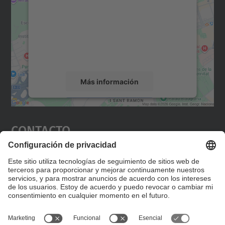
Utilizamos un servicio de terceros para
incrustar contenido de mapas que puede
recopilar datos sobre su actividad. Le
rogamos que revise los detalles y acepte el
servicio para ver este mapa.
Más información
Aceptar
Contacto
powered by
Usercentrics Consent
Management Platform
Editad en la página "Contacto personalizado", que
encontraréis en la raíz de español, vuestros datos
personalizados de contacto.
Formulario de contacto