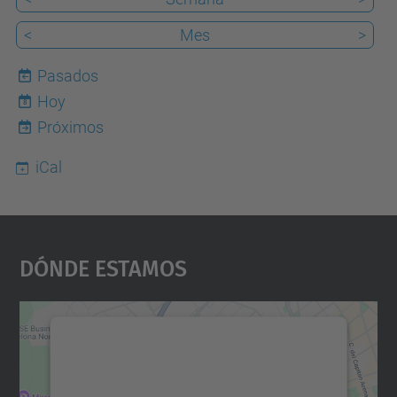
<
Mes
>
Pasados
Hoy
8
Próximos
iCal
Dónde Estamos
Necesitamos su consentimiento
para cargar el servicio Google
Maps.