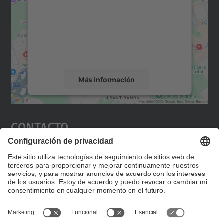
Utilizamos un servicio de terceros para
incrustar contenido de mapas que puede
recopilar datos sobre su actividad. Le
rogamos que revise los detalles y acepte el
servicio para ver este mapa.
Más información
Aceptar
Contacto
powered by
Usercentrics Consent
Management Platform
Editad en la página "Contacto personalizado", que
encontraréis en la raíz de español, vuestros datos
personalizados de contacto.
Formulario de contacto