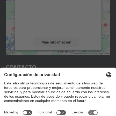
Utilizamos un servicio de terceros para
incrustar contenido de mapas que puede
recopilar datos sobre su actividad. Le
rogamos que revise los detalles y acepte el
servicio para ver este mapa.
Más información
Aceptar
Contacto
powered by
Usercentrics Consent
Management Platform
Editad en la página "Contacto personalizado", que
encontraréis en la raíz de español, vuestros datos
personalizados de contacto.
Formulario de contacto