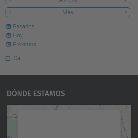
<
Mes
>
Pasados
Hoy
9
Próximos
iCal
Dónde Estamos
Necesitamos su consentimiento
para cargar el servicio Google
Maps.