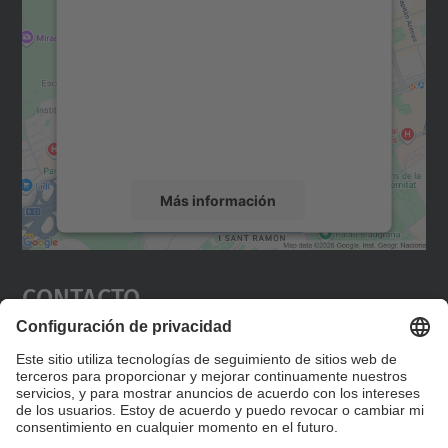
para cargar el servicio Google
Maps.
Utilizamos un servicio de terceros para
incrustar contenido de mapas que puede
recopilar datos sobre su actividad. Le
rogamos que revise los detalles y acepte el
servicio para ver este mapa.
Más información
Aceptar
Contacto
powered by
Usercentrics Consent
Management Platform
Editad en la página "Contacto personalizado", que
encontraréis en la raíz de español, vuestros datos
personalizados de contacto.
Formulario de contacto