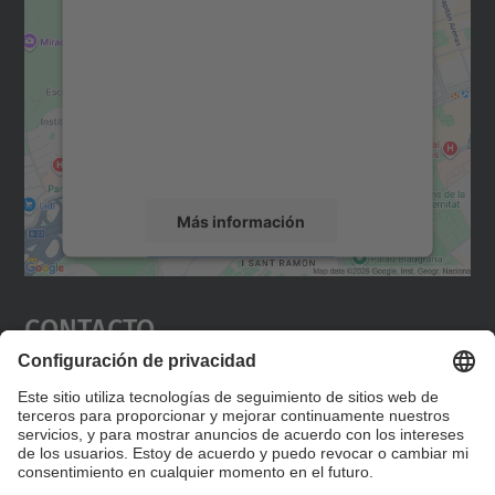
para cargar el servicio Google
Maps.
Utilizamos un servicio de terceros para
incrustar contenido de mapas que puede
recopilar datos sobre su actividad. Le
rogamos que revise los detalles y acepte el
servicio para ver este mapa.
Más información
Aceptar
Contacto
powered by
Usercentrics Consent
Management Platform
Editad en la página "Contacto personalizado", que
encontraréis en la raíz de español, vuestros datos
personalizados de contacto.
Formulario de contacto