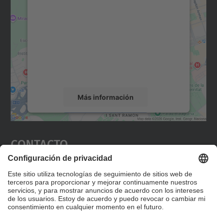
para cargar el servicio Google
Maps.
Utilizamos un servicio de terceros para
incrustar contenido de mapas que puede
recopilar datos sobre su actividad. Le
rogamos que revise los detalles y acepte el
servicio para ver este mapa.
Más información
Aceptar
Contacto
powered by
Usercentrics Consent
Management Platform
Editad en la página "Contacto personalizado", que
encontraréis en la raíz de español, vuestros datos
personalizados de contacto.
Formulario de contacto