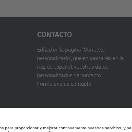
Contacto
Editad en la página "Contacto
personalizado", que encontraréis en la
raíz de español, vuestros datos
personalizados de contacto.
Formulario de contacto