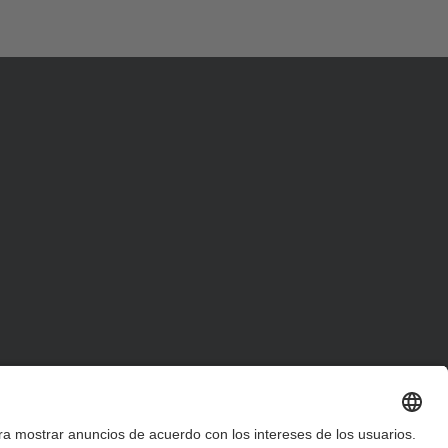
d
a
…