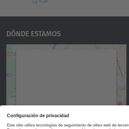
iCal
Dónde Estamos
Necesitamos su consentimiento
para cargar el servicio Google Maps.
Utilizamos un servicio de terceros para
incrustar contenido de mapas que puede
recopilar datos sobre su actividad. Le
rogamos que revise los detalles y acepte el
servicio para ver este mapa.
Más información