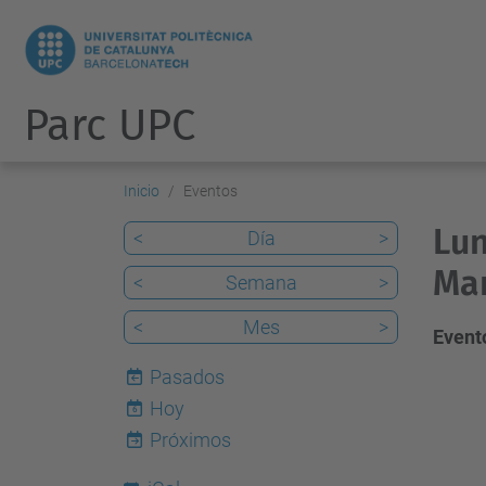
Parc UPC
Inicio
Eventos
Lun
<
Día
>
Mar
<
Semana
>
<
Mes
>
Evento
Pasados
Hoy
6
Próximos