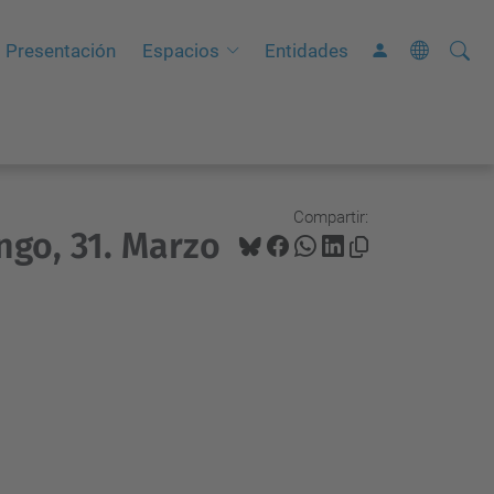
Busca
B
Presentación
Espacios
Entidades
ú
s
q
u
e
Compartir:
ngo, 31. Marzo
d
a
A
v
a
n
z
a