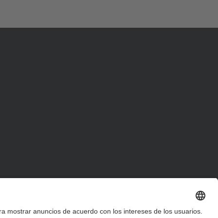
d
a
…