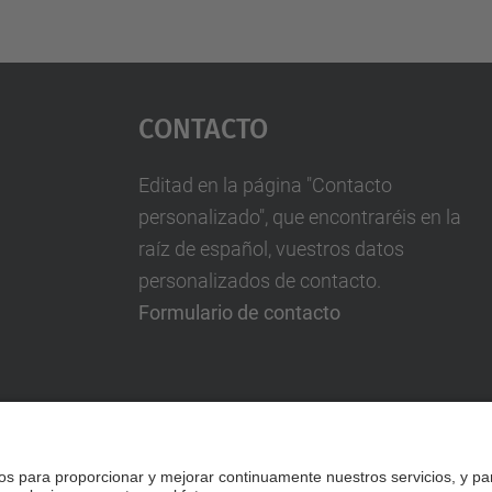
Contacto
Editad en la página "Contacto
personalizado", que encontraréis en la
raíz de español, vuestros datos
personalizados de contacto.
Formulario de contacto