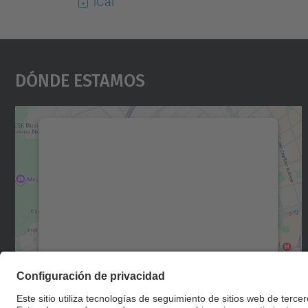
iCal
Dónde Estamos
Necesitamos su consentimiento
para cargar el servicio Google Maps.
Utilizamos un servicio de terceros para
incrustar contenido de mapas que puede
recopilar datos sobre su actividad. Le
rogamos que revise los detalles y acepte el
servicio para ver este mapa.
Más información