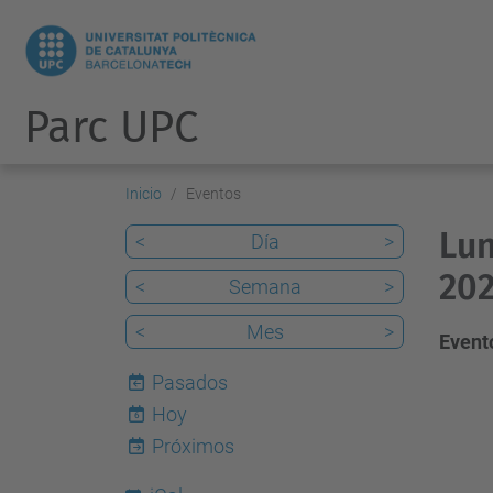
Parc UPC
Inicio
Eventos
Lun
<
Día
>
202
<
Semana
>
<
Mes
>
Evento
Pasados
Hoy
6
Próximos