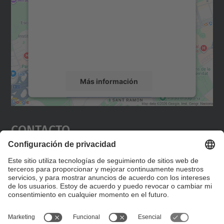
Utilizamos un servicio de terceros para
incrustar contenido de mapas que puede
recopilar datos sobre su actividad. Le
rogamos que revise los detalles y acepte el
servicio para ver este mapa.
Más información
Aceptar
Contacto
powered by
Usercentrics Consent
Management Platform
Editad en la página "Contacto personalizado", que
encontraréis en la raíz de español, vuestros datos
personalizados de contacto.
Formulario de contacto