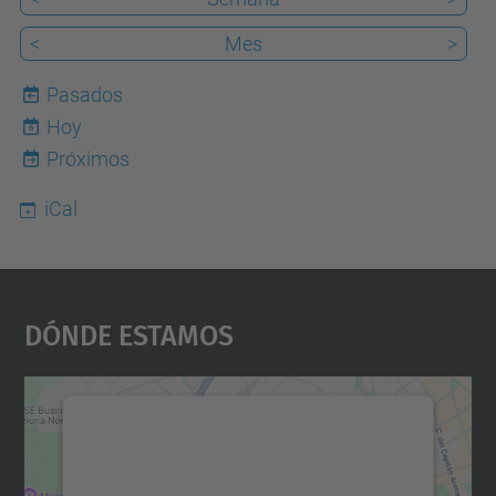
<
Mes
>
Pasados
Hoy
6
Próximos
iCal
Dónde Estamos
Necesitamos su consentimiento
para cargar el servicio Google
Maps.