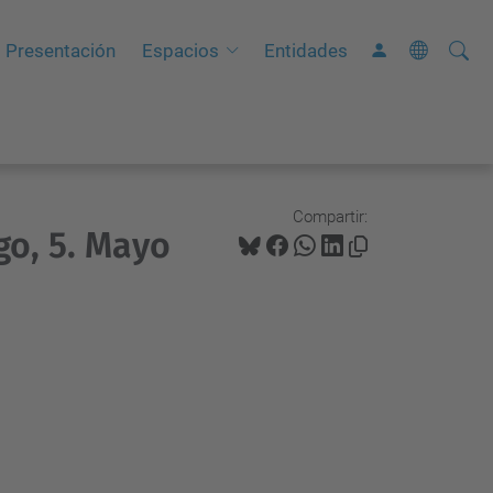
Busca
B
Presentación
Espacios
Entidades
ú
s
q
u
e
Compartir:
go, 5. Mayo
d
a
A
v
a
n
z
a