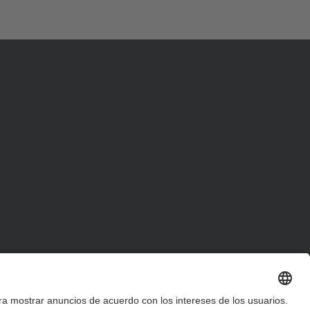
d
a
…