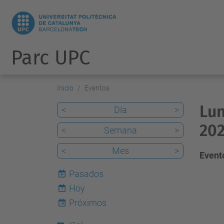
Parc UPC
Inicio
Eventos
Lun
<
Día
>
202
<
Semana
>
<
Mes
>
Evento
Pasados
Hoy
7
Próximos