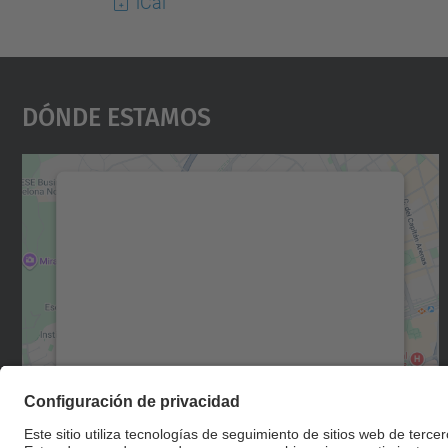
iCal
Dónde Estamos
Necesitamos su consentimiento
para cargar el servicio Google Maps.
Utilizamos un servicio de terceros para
incrustar contenido de mapas que puede
recopilar datos sobre su actividad. Le
rogamos que revise los detalles y acepte el
servicio para ver este mapa.
Más información