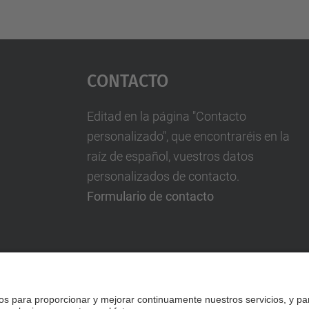
Contacto
Editad en la página "Contacto
personalizado", que encontraréis en la
raíz de español, vuestros datos
personalizados de contacto.
Formulario de contacto