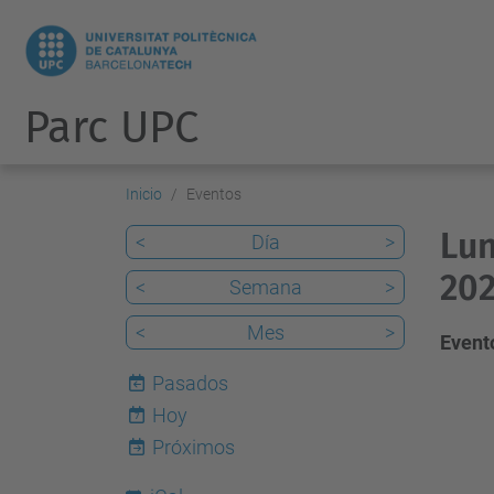
Parc UPC
Inicio
Eventos
Lun
<
Día
>
202
<
Semana
>
<
Mes
>
Evento
Pasados
Hoy
7
Próximos