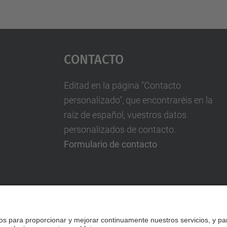
Contacto
Editad en la página "Contacto
personalizado", que encontraréis en la
raíz de español, vuestros datos
personalizados de contacto.
Formulario de contacto