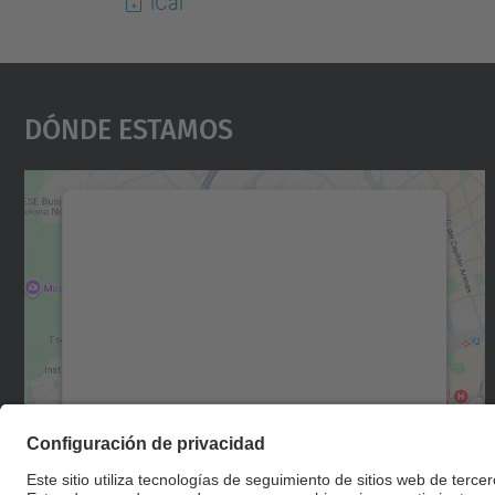
iCal
Dónde Estamos
Necesitamos su consentimiento
para cargar el servicio Google Maps.
Utilizamos un servicio de terceros para
incrustar contenido de mapas que puede
recopilar datos sobre su actividad. Le
rogamos que revise los detalles y acepte el
servicio para ver este mapa.
Más información