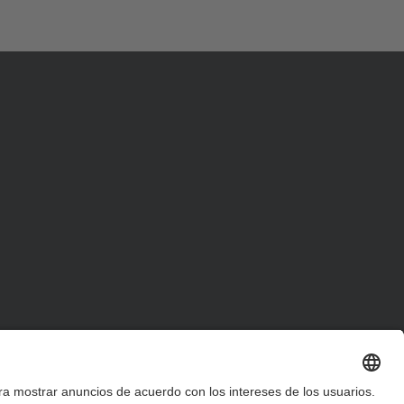
d
a
…