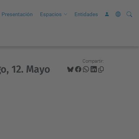
Busca
B
Presentación
Espacios
Entidades
ú
s
q
u
e
Compartir:
o, 12. Mayo
d
a
A
v
a
n
z
a