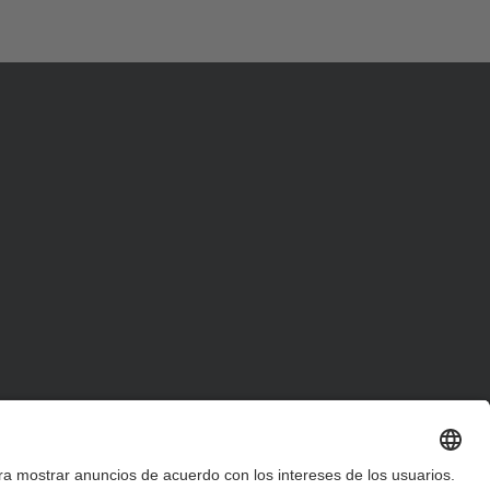
d
a
…