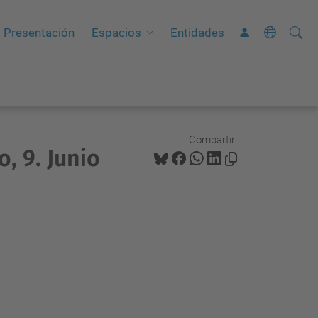
Busca
B
Presentación
Espacios
Entidades
ú
s
q
u
e
Compartir:
, 9. Junio
d
a
A
v
a
n
z
a