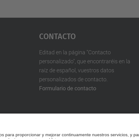
Contacto
Editad en la página "Contacto
personalizado", que encontraréis en la
raíz de español, vuestros datos
personalizados de contacto.
Formulario de contacto