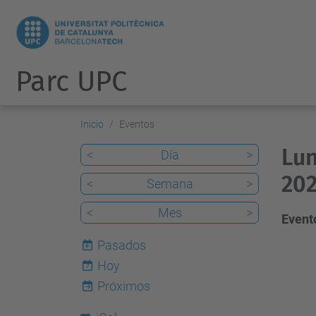
Parc UPC
Inicio
Eventos
Lun
<
Día
>
202
<
Semana
>
<
Mes
>
Evento
Pasados
Hoy
7
Próximos