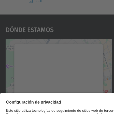
iCal
Dónde Estamos
Necesitamos su consentimiento
para cargar el servicio Google Maps.
Utilizamos un servicio de terceros para
incrustar contenido de mapas que puede
recopilar datos sobre su actividad. Le
rogamos que revise los detalles y acepte el
servicio para ver este mapa.
Más información