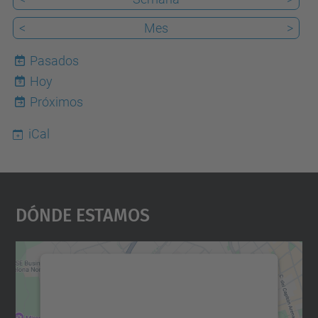
<
Mes
>
Pasados
Hoy
9
Próximos
iCal
Dónde Estamos
Necesitamos su consentimiento
para cargar el servicio Google
Maps.