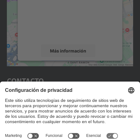
Utilizamos un servicio de terceros para
incrustar contenido de mapas que puede
recopilar datos sobre su actividad. Le
rogamos que revise los detalles y acepte el
servicio para ver este mapa.
Más información
Aceptar
Contacto
powered by
Usercentrics Consent
Management Platform
Editad en la página "Contacto personalizado", que
encontraréis en la raíz de español, vuestros datos
personalizados de contacto.
Formulario de contacto