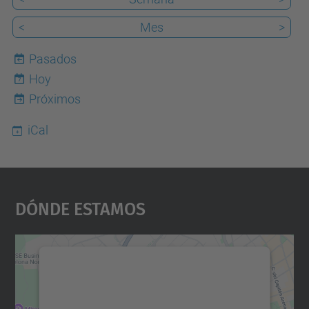
<
Mes
>
Pasados
Hoy
7
Próximos
iCal
Dónde Estamos
Necesitamos su consentimiento
para cargar el servicio Google
Maps.