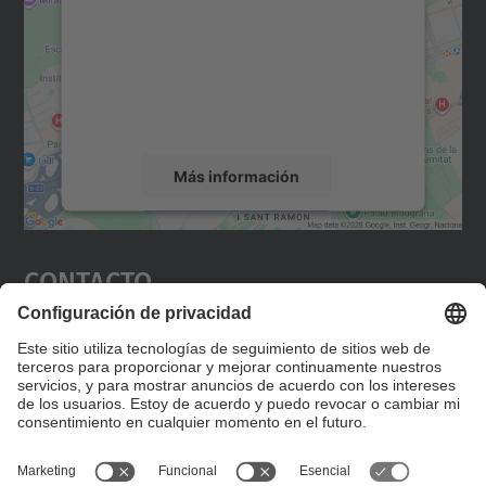
Utilizamos un servicio de terceros para
incrustar contenido de mapas que puede
recopilar datos sobre su actividad. Le
rogamos que revise los detalles y acepte el
servicio para ver este mapa.
Más información
Aceptar
Contacto
powered by
Usercentrics Consent
Management Platform
Editad en la página "Contacto personalizado", que
encontraréis en la raíz de español, vuestros datos
personalizados de contacto.
Formulario de contacto