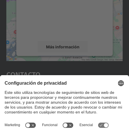
Utilizamos un servicio de terceros para
incrustar contenido de mapas que puede
recopilar datos sobre su actividad. Le
rogamos que revise los detalles y acepte el
servicio para ver este mapa.
Más información
Aceptar
Contacto
powered by
Usercentrics Consent
Management Platform
Editad en la página "Contacto personalizado", que
encontraréis en la raíz de español, vuestros datos
personalizados de contacto.
Formulario de contacto