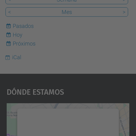
<
Mes
>
Pasados
Hoy
9
Próximos
iCal
Dónde Estamos
Necesitamos su consentimiento
para cargar el servicio Google
Maps.