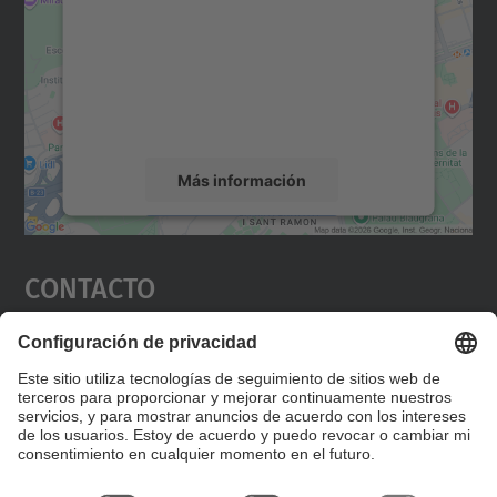
Utilizamos un servicio de terceros para
incrustar contenido de mapas que puede
recopilar datos sobre su actividad. Le
rogamos que revise los detalles y acepte el
servicio para ver este mapa.
Más información
Aceptar
Contacto
powered by
Usercentrics Consent
Management Platform
Editad en la página "Contacto personalizado", que
encontraréis en la raíz de español, vuestros datos
personalizados de contacto.
Formulario de contacto