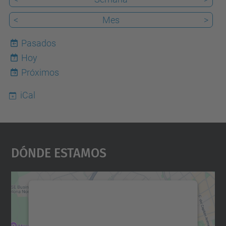
<
Mes
>
Pasados
Hoy
7
Próximos
iCal
Dónde Estamos
Necesitamos su consentimiento
para cargar el servicio Google
Maps.