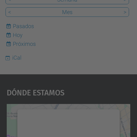
<
Mes
>
Pasados
Hoy
8
Próximos
iCal
Dónde Estamos
Necesitamos su consentimiento
para cargar el servicio Google
Maps.