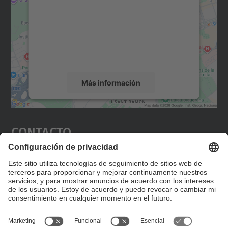
Utilizamos un servicio de terceros para
incrustar contenido de mapas que puede
recopilar datos sobre su actividad. Le
rogamos que revise los detalles y acepte el
servicio para ver este mapa.
Más información
Aceptar
Contacto
powered by
Usercentrics Consent
Management Platform
Editad en la página "Contacto personalizado", que
encontraréis en la raíz de español, vuestros datos
personalizados de contacto.
Formulario de contacto