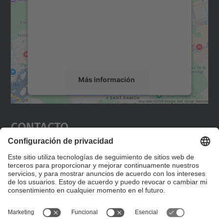
Utilizamos un servicio de terceros para
incrustar contenido de mapas que puede
recopilar datos sobre su actividad. Le
rogamos que revise los detalles y acepte el
servicio para ver este mapa.
Más información
Aceptar
Contacto
powered by
Usercentrics Consent
Management Platform
Editad en la página "Contacto personalizado", que
encontraréis en la raíz de español, vuestros datos
personalizados de contacto.
Formulario de contacto