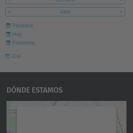
<
Mes
>
Pasados
Hoy
6
Próximos
iCal
Dónde Estamos
Necesitamos su consentimiento
para cargar el servicio Google
Maps.