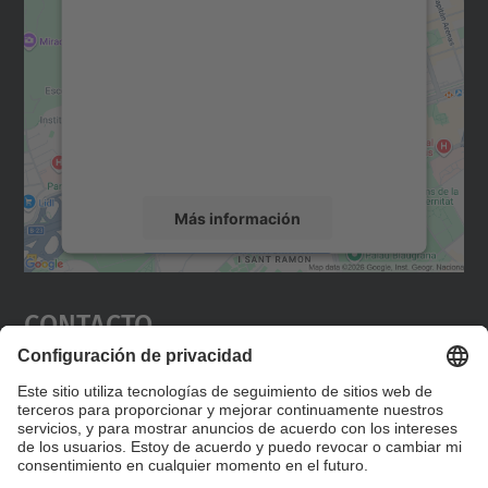
para cargar el servicio Google
Maps.
Utilizamos un servicio de terceros para
incrustar contenido de mapas que puede
recopilar datos sobre su actividad. Le
rogamos que revise los detalles y acepte el
servicio para ver este mapa.
Más información
Aceptar
Contacto
powered by
Usercentrics Consent
Management Platform
Editad en la página "Contacto personalizado", que
encontraréis en la raíz de español, vuestros datos
personalizados de contacto.
Formulario de contacto