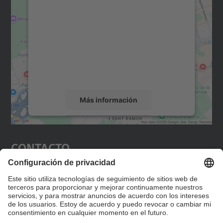
para cargar el servicio Google
Maps.
Utilizamos un servicio de terceros para
incrustar contenido de mapas que puede
recopilar datos sobre su actividad. Le
rogamos que revise los detalles y acepte el
servicio para ver este mapa.
Más información
Aceptar
Contacto
powered by
Usercentrics Consent
Management Platform
Editad en la página "Contacto personalizado", que
encontraréis en la raíz de español, vuestros datos
personalizados de contacto.
Formulario de contacto