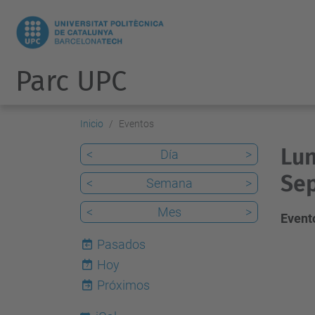
Parc UPC
Inicio
Eventos
Lun
<
Día
>
Sep
<
Semana
>
<
Mes
>
Evento
Pasados
Hoy
7
Próximos