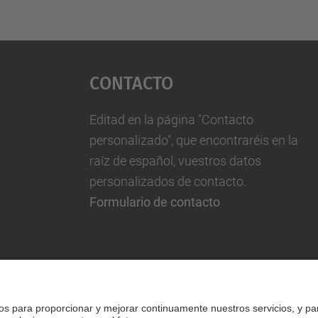
Contacto
Editad en la página "Contacto
personalizado", que encontraréis en la
raíz de español, vuestros datos
personalizados de contacto.
Formulario de contacto