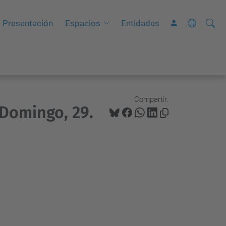
Busca
B
Presentación
Espacios
Entidades
ú
s
q
u
e
Compartir:
 Domingo, 29.
d
a
A
v
a
n
z
a