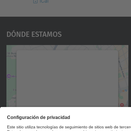
iCal
Dónde Estamos
Necesitamos su consentimiento
para cargar el servicio Google Maps.
Utilizamos un servicio de terceros para
incrustar contenido de mapas que puede
recopilar datos sobre su actividad. Le
rogamos que revise los detalles y acepte el
servicio para ver este mapa.
Más información