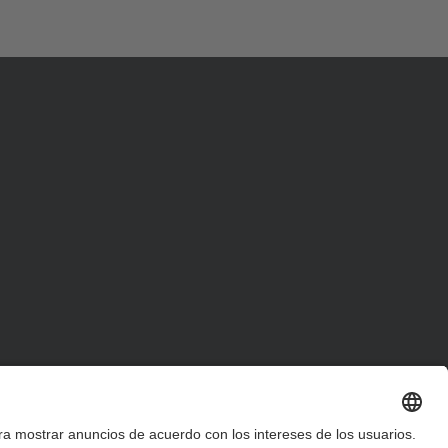
d
a
…