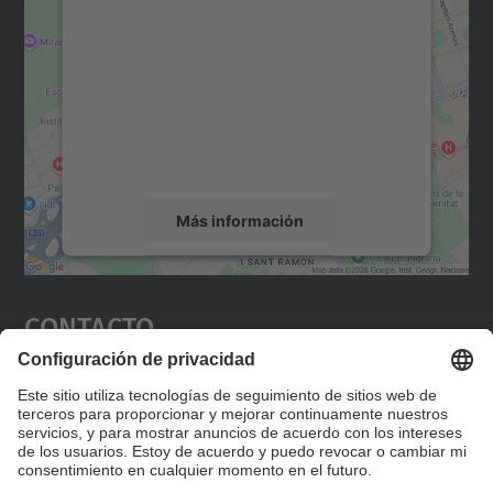
para cargar el servicio Google
Maps.
Utilizamos un servicio de terceros para
incrustar contenido de mapas que puede
recopilar datos sobre su actividad. Le
rogamos que revise los detalles y acepte el
servicio para ver este mapa.
Más información
Aceptar
Contacto
powered by
Usercentrics Consent
Management Platform
Editad en la página "Contacto personalizado", que
encontraréis en la raíz de español, vuestros datos
personalizados de contacto.
Formulario de contacto