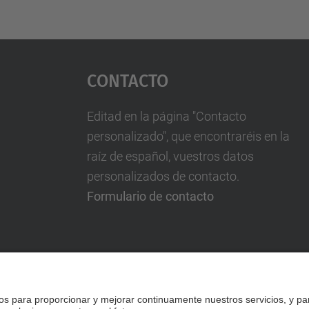
Contacto
Editad en la página "Contacto
personalizado", que encontraréis en la
raíz de español, vuestros datos
personalizados de contacto.
Formulario de contacto