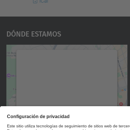
iCal
Dónde Estamos
Necesitamos su consentimiento
para cargar el servicio Google Maps.
Utilizamos un servicio de terceros para
incrustar contenido de mapas que puede
recopilar datos sobre su actividad. Le
rogamos que revise los detalles y acepte el
servicio para ver este mapa.
Más información