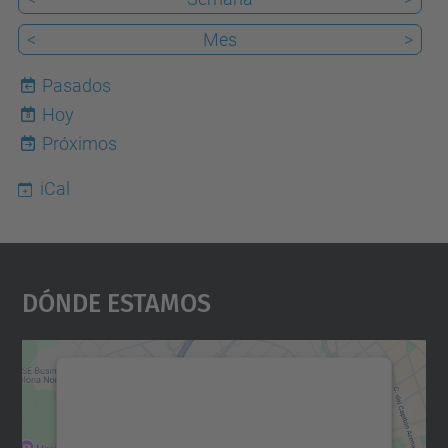
<
Mes
>
Pasados
Hoy
8
Próximos
iCal
Dónde Estamos
Necesitamos su consentimiento
para cargar el servicio Google
Maps.