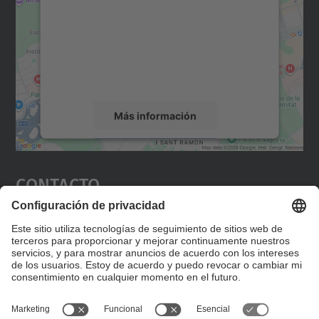
Utilizamos un servicio de terceros para
incrustar contenido de mapas que puede
recopilar datos sobre su actividad. Le
rogamos que revise los detalles y acepte el
servicio para ver este mapa.
Más información
Aceptar
Contacto
powered by
Usercentrics Consent
Management Platform
Editad en la página "Contacto personalizado", que
encontraréis en la raíz de español, vuestros datos
personalizados de contacto.
Formulario de contacto