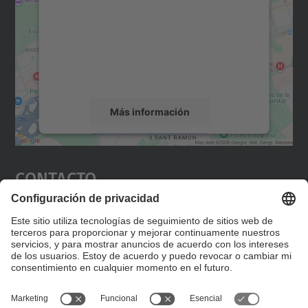
Utilizamos un servicio de terceros para
incrustar contenido de mapas que puede
recopilar datos sobre su actividad. Le
rogamos que revise los detalles y acepte el
servicio para ver este mapa.
Más información
Aceptar
Contacto
powered by
Usercentrics Consent
Management Platform
Editad en la página "Contacto personalizado", que
encontraréis en la raíz de español, vuestros datos
personalizados de contacto.
Formulario de contacto