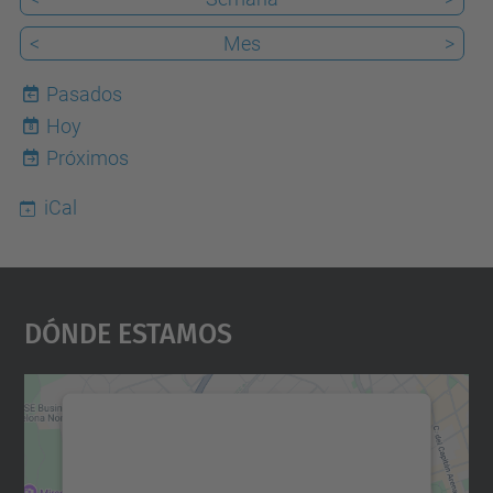
<
Mes
>
Pasados
Hoy
8
Próximos
iCal
Dónde Estamos
Necesitamos su consentimiento
para cargar el servicio Google
Maps.