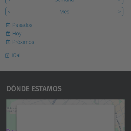
<
Mes
>
Pasados
Hoy
9
Próximos
iCal
Dónde Estamos
Necesitamos su consentimiento
para cargar el servicio Google
Maps.