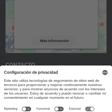
Utilizamos un servicio de terceros para
incrustar contenido de mapas que puede
recopilar datos sobre su actividad. Le
rogamos que revise los detalles y acepte el
servicio para ver este mapa.
Más información
Aceptar
Contacto
powered by
Usercentrics Consent
Management Platform
Editad en la página "Contacto personalizado", que
encontraréis en la raíz de español, vuestros datos
personalizados de contacto.
Formulario de contacto