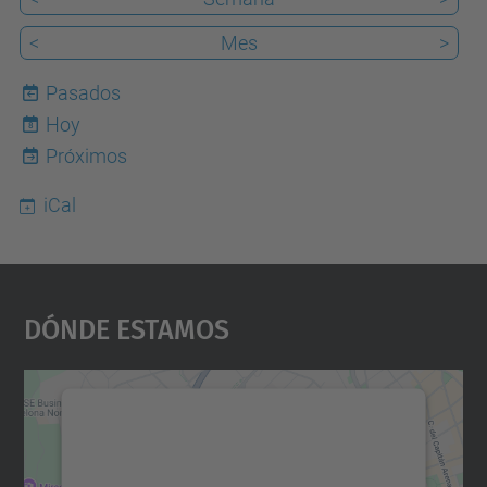
<
Mes
>
Pasados
Hoy
8
Próximos
iCal
Dónde Estamos
Necesitamos su consentimiento
para cargar el servicio Google
Maps.