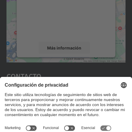
Utilizamos un servicio de terceros para
incrustar contenido de mapas que puede
recopilar datos sobre su actividad. Le
rogamos que revise los detalles y acepte el
servicio para ver este mapa.
Más información
Aceptar
Contacto
powered by
Usercentrics Consent
Management Platform
Editad en la página "Contacto personalizado", que
encontraréis en la raíz de español, vuestros datos
personalizados de contacto.
Formulario de contacto