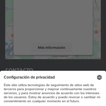
para cargar el servicio Google
Maps.
Utilizamos un servicio de terceros para
incrustar contenido de mapas que puede
recopilar datos sobre su actividad. Le
rogamos que revise los detalles y acepte el
servicio para ver este mapa.
Más información
Aceptar
Contacto
powered by
Usercentrics Consent
Management Platform
Editad en la página "Contacto personalizado", que
encontraréis en la raíz de español, vuestros datos
personalizados de contacto.
Formulario de contacto