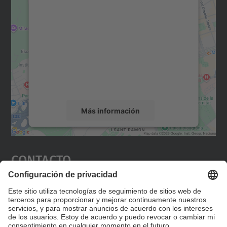
Necesitamos su consentimiento
para cargar el servicio Google
Maps.
Utilizamos un servicio de terceros para
incrustar contenido de mapas que puede
recopilar datos sobre su actividad. Le
rogamos que revise los detalles y acepte el
servicio para ver este mapa.
Más información
Aceptar
Contacto
powered by
Usercentrics Consent
Management Platform
Editad en la página "Contacto personalizado", que
encontraréis en la raíz de español, vuestros datos
personalizados de contacto.