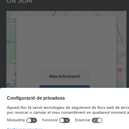
Necessitem el vostre consentiment
per carregar el servei Google Maps!
Utilitzem un servei de tercers per incrustar
contingut del mapa que pugui recollir dades
sobre la vostra activitat. Reviseu-ne els
detalls i accepteu el servei per veure el mapa.
Més Informació
Accepta
powered by
Usercentrics Consent
Management Platform