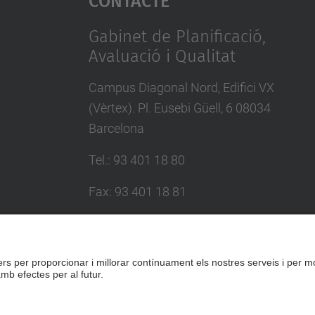
Gabinet de Planificació,
Avaluació i Qualitat
Campus Diagonal Nord, Edifici VX
(Vèrtex). Pl. Eusebi Güell, 6 08034
Barcelona
Tel.
:
93 401 18 80
Fax
:
93 401 18 81
E-mail
:
info.gpaq@(upc.edu)
Directori UPC
Formulari de contacte