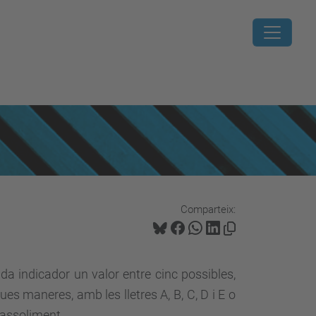
Comparteix:
ada indicador un valor entre cinc possibles,
ues maneres, amb les lletres A, B, C, D i E o
 assoliment.