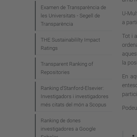
g
Examen de Transparència de
a
U-Mult
les Universitats - Segell de
a part
c
Transparència
i
Tot i 
THE Sustainabililty Impact
ó
ordena
Ratings
aques
la pos
Transparent Ranking of
Repositories
En aqu
enteso
Ranking d'Stanford-Elsevier:
partic
Investigadors i investigadores
més citats del món a Scopus
Podeu 
Ranking de dones
investigadores a Google