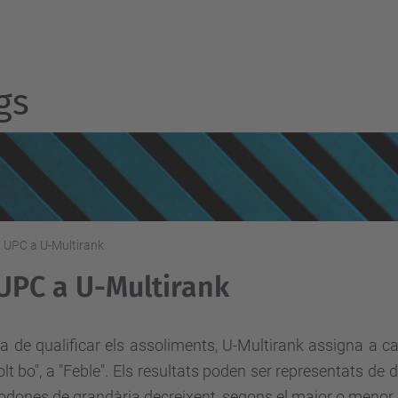
gs
 UPC a U-Multirank
UPC a U-Multirank
ra de qualificar els assoliments, U-Multirank assigna a c
lt bo", a "Feble". Els resultats poden ser representats de d
dones de grandària decreixent, segons el major o menor