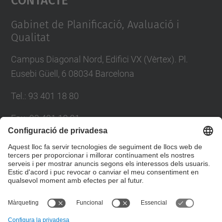
Management Platform
Gabinet de Planificació, Avaluació i
Qualitat
Campus Diagonal Nord, Edifici VX (Vèrtex). Pl.
Eusebi Güell, 6 08034 Barcelona
Tel.
:
93 401 18 80
Fax
:
93 401 18 81
E-mail
:
info.gpaq@(upc.edu)
Directori UPC
Formulari de contacte