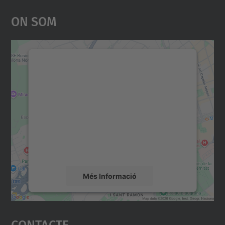
On Som
Necessitem el vostre
consentiment per carregar el
servei Google Maps!
Utilitzem un servei de tercers per incrustar
contingut del mapa que pugui recollir dades
sobre la vostra activitat. Reviseu-ne els
detalls i accepteu el servei per veure el
mapa.
Més Informació
Accepta
Contacte
powered by
Usercentrics Consent