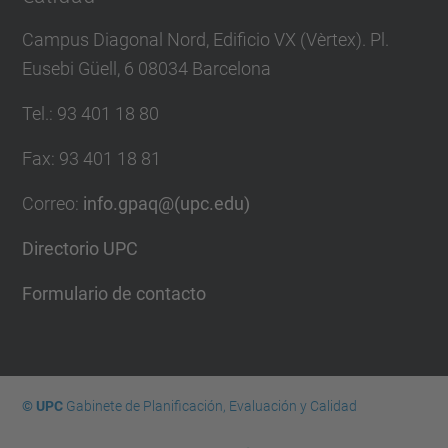
Campus Diagonal Nord, Edificio VX (Vèrtex). Pl.
Eusebi Güell, 6 08034 Barcelona
Tel.
:
93 401 18 80
Fax
:
93 401 18 81
Correo
:
info.gpaq@(upc.edu)
Directorio UPC
Formulario de contacto
© UPC
Gabinete de Planificación, Evaluación y Calidad