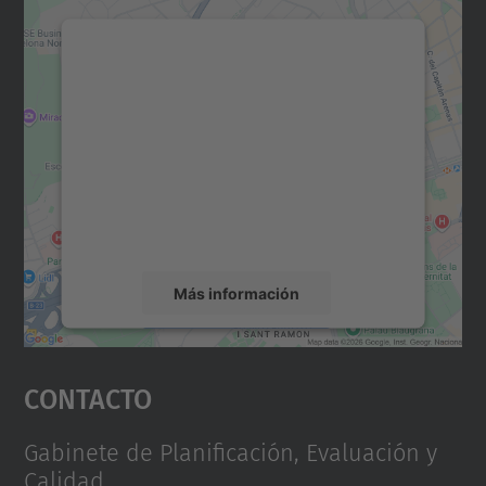
Necesitamos su consentimiento
para cargar el servicio Google
Maps.
Utilizamos un servicio de terceros para
incrustar contenido de mapas que puede
recopilar datos sobre su actividad. Le
rogamos que revise los detalles y acepte el
servicio para ver este mapa.
Más información
Aceptar
Contacto
powered by
Usercentrics Consent
Management Platform
Gabinete de Planificación, Evaluación y
Calidad