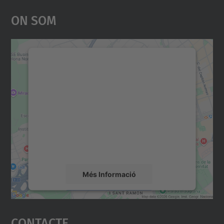
On Som
Necessitem el vostre
consentiment per carregar el
servei Google Maps!
Utilitzem un servei de tercers per incrustar
contingut del mapa que pugui recollir dades
sobre la vostra activitat. Reviseu-ne els
detalls i accepteu el servei per veure el
mapa.
Més Informació
Accepta
Contacte
powered by
Usercentrics Consent