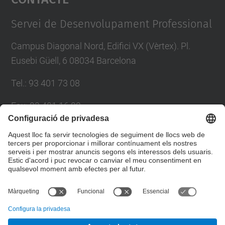
Management Platform
Servei de Desenvolupament Professional
Campus Diagonal Nord, Edifici VX (Vèrtex). Pl.
Eusebi Güell, 6 08034 Barcelona
Tel.
:
93 401 73 08
Fax
:
93 401 16 22
E-mail
:
sdp.formacio@upc.edu
Directori UPC
Formulari de contacte