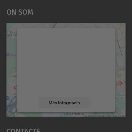
On Som
Necessitem el vostre
consentiment per carregar el
servei Google Maps!
Utilitzem un servei de tercers per incrustar
contingut del mapa que pugui recollir dades
sobre la vostra activitat. Reviseu-ne els
detalls i accepteu el servei per veure el
mapa.
Més Informació
Accepta
Contacte
powered by
Usercentrics Consent