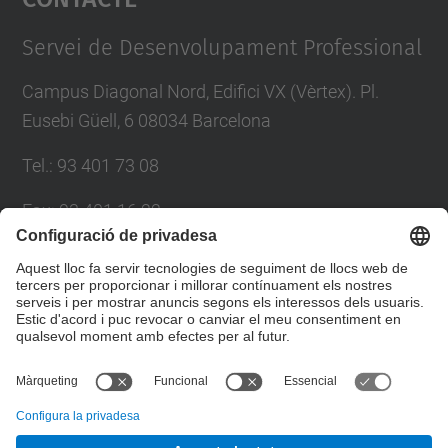
Management Platform
Servei de Desenvolupament Professional
Campus Diagonal Nord, Edifici VX (Vèrtex). Pl.
Eusebi Güell, 6 08034 Barcelona
Tel.
:
93 401 73 08
Fax
:
93 401 16 22
E-mail
:
sdp.formacio@upc.edu
Directori UPC
Formulari de contacte