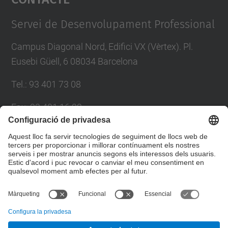
Management Platform
Servei de Desenvolupament Professional
Campus Diagonal Nord, Edifici VX (Vèrtex). Pl.
Eusebi Güell, 6 08034 Barcelona
Tel.
:
93 401 73 08
Fax
:
93 401 16 22
E-mail
:
sdp.formacio@upc.edu
Directori UPC
Formulari de contacte