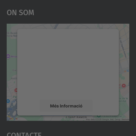
On Som
Necessitem el vostre
consentiment per carregar el
servei Google Maps!
Utilitzem un servei de tercers per incrustar
contingut del mapa que pugui recollir dades
sobre la vostra activitat. Reviseu-ne els
detalls i accepteu el servei per veure el
mapa.
Més Informació
Accepta
Contacte
powered by
Usercentrics Consent