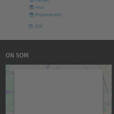
Avui
6
Properament
iCal
On Som
Necessitem el vostre consentiment
per carregar el servei Google Maps!
Utilitzem un servei de tercers per incrustar
contingut del mapa que pugui recollir dades
sobre la vostra activitat. Reviseu-ne els
detalls i accepteu el servei per veure el mapa.