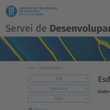
Servei de
Desenvolupam
Inici
Esdeveniments
Esd
<
Dia
>
<
Setmana
>
Esdev
<
Mes
>
Passat