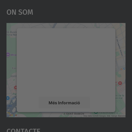
On Som
Necessitem el vostre
consentiment per carregar el
servei Google Maps!
Utilitzem un servei de tercers per incrustar
contingut del mapa que pugui recollir dades
sobre la vostra activitat. Reviseu-ne els
detalls i accepteu el servei per veure el
mapa.
Més Informació
Accepta
Contacte
powered by
Usercentrics Consent