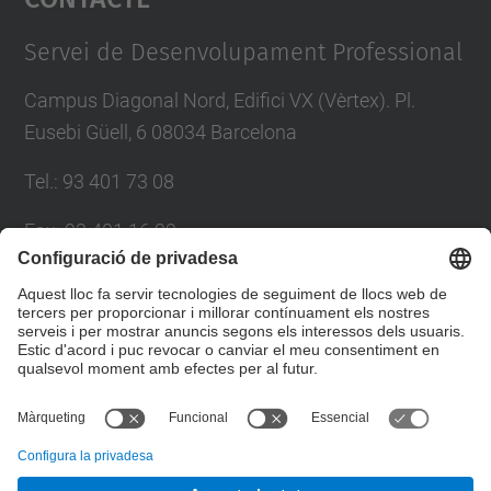
Management Platform
Servei de Desenvolupament Professional
Campus Diagonal Nord, Edifici VX (Vèrtex). Pl.
Eusebi Güell, 6 08034 Barcelona
Tel.
:
93 401 73 08
Fax
:
93 401 16 22
E-mail
:
sdp.formacio@upc.edu
Directori UPC
Formulari de contacte