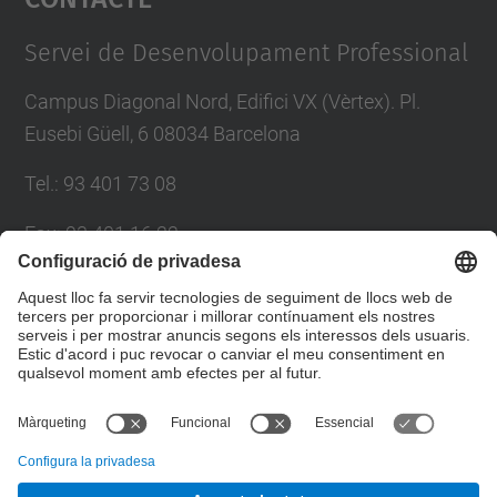
Management Platform
Servei de Desenvolupament Professional
Campus Diagonal Nord, Edifici VX (Vèrtex). Pl.
Eusebi Güell, 6 08034 Barcelona
Tel.
:
93 401 73 08
Fax
:
93 401 16 22
E-mail
:
sdp.formacio@upc.edu
Directori UPC
Formulari de contacte