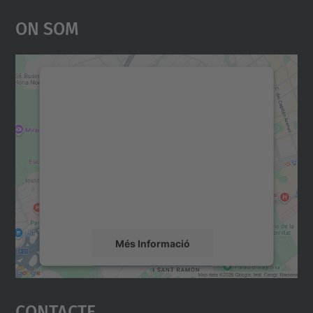
On Som
Necessitem el vostre
consentiment per carregar el
servei Google Maps!
Utilitzem un servei de tercers per incrustar
contingut del mapa que pugui recollir dades
sobre la vostra activitat. Reviseu-ne els
detalls i accepteu el servei per veure el
mapa.
Més Informació
Accepta
Contacte
powered by
Usercentrics Consent