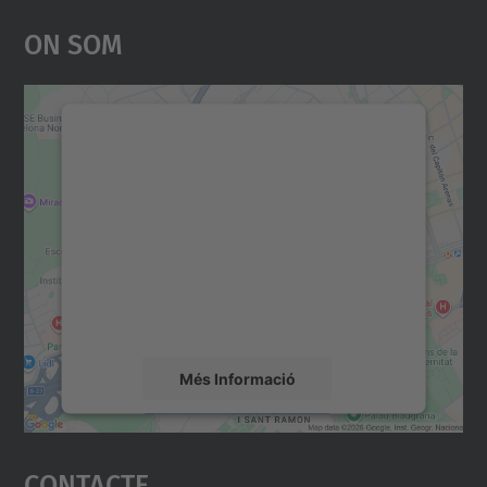
On Som
Necessitem el vostre
consentiment per carregar el
servei Google Maps!
Utilitzem un servei de tercers per incrustar
contingut del mapa que pugui recollir dades
sobre la vostra activitat. Reviseu-ne els
detalls i accepteu el servei per veure el
mapa.
Més Informació
Accepta
Contacte
powered by
Usercentrics Consent