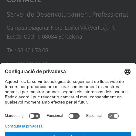
Management Platform
Servei de Desenvolupament Professional
Campus Diagonal Nord, Edifici VX (Vèrtex). Pl.
Eusebi Güell, 6 08034 Barcelona
Tel.
:
93 401 73 08
Fax
:
93 401 16 22
E-mail
:
sdp.formacio@upc.edu
Directori UPC
Formulari de contacte