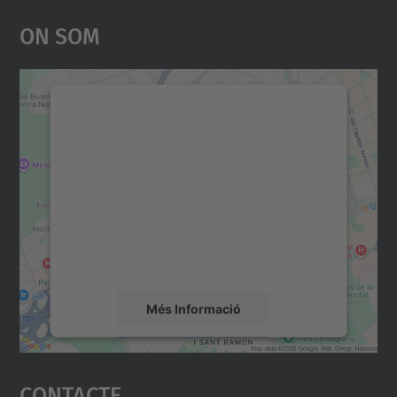
On Som
Necessitem el vostre
consentiment per carregar el
servei Google Maps!
Utilitzem un servei de tercers per incrustar
contingut del mapa que pugui recollir dades
sobre la vostra activitat. Reviseu-ne els
detalls i accepteu el servei per veure el
mapa.
Més Informació
Accepta
Contacte
powered by
Usercentrics Consent