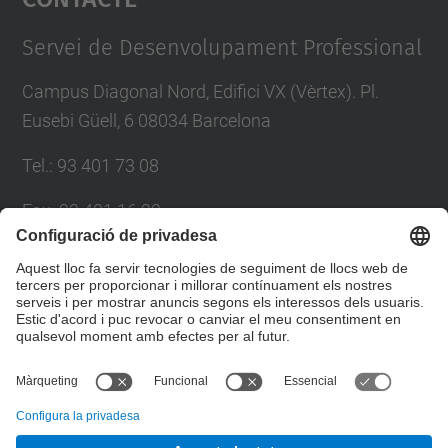
Management Platform
Servei de Desenvolupament Professional
Campus Diagonal Nord, Edifici VX (Vèrtex). Pl.
Eusebi Güell, 6 08034 Barcelona
Tel.
:
93 401 73 08
Fax
:
93 401 16 22
E-mail
:
sdp.formacio@upc.edu
Directori UPC
Formulari de contacte