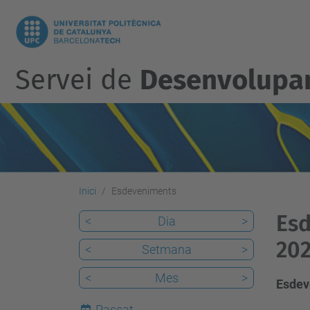
Servei de
Desenvolupam
Inici
Esdeveniments
Esd
<
Dia
>
20
<
Setmana
>
<
Mes
>
Esdev
Passat