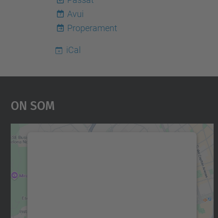
Avui
7
Properament
iCal
On Som
Necessitem el vostre consentiment
per carregar el servei Google Maps!
Utilitzem un servei de tercers per incrustar
contingut del mapa que pugui recollir dades
sobre la vostra activitat. Reviseu-ne els
detalls i accepteu el servei per veure el mapa.