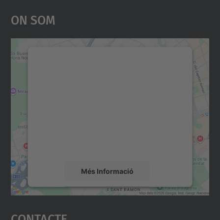
On Som
Necessitem el vostre
consentiment per carregar el
servei Google Maps!
Utilitzem un servei de tercers per incrustar
contingut del mapa que pugui recollir dades
sobre la vostra activitat. Reviseu-ne els
detalls i accepteu el servei per veure el
mapa.
Més Informació
Accepta
Contacte
powered by
Usercentrics Consent