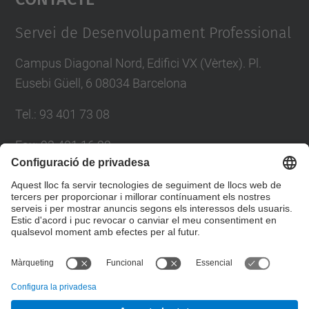
Management Platform
Servei de Desenvolupament Professional
Campus Diagonal Nord, Edifici VX (Vèrtex). Pl.
Eusebi Güell, 6 08034 Barcelona
Tel.
:
93 401 73 08
Fax
:
93 401 16 22
E-mail
:
sdp.formacio@upc.edu
Directori UPC
Formulari de contacte