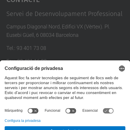
Management Platform
Servei de Desenvolupament Professional
Campus Diagonal Nord, Edifici VX (Vèrtex). Pl.
Eusebi Güell, 6 08034 Barcelona
Tel.
:
93 401 73 08
Fax
:
93 401 16 22
E-mail
:
sdp.formacio@upc.edu
Directori UPC
Formulari de contacte