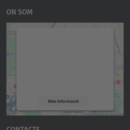
On Som
Necessitem el vostre
consentiment per carregar el
servei Google Maps!
Utilitzem un servei de tercers per incrustar
contingut del mapa que pugui recollir dades
sobre la vostra activitat. Reviseu-ne els
detalls i accepteu el servei per veure el
mapa.
Més Informació
Accepta
Contacte
powered by
Usercentrics Consent