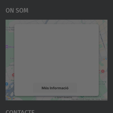
On Som
Necessitem el vostre
consentiment per carregar el
servei Google Maps!
Utilitzem un servei de tercers per incrustar
contingut del mapa que pugui recollir dades
sobre la vostra activitat. Reviseu-ne els
detalls i accepteu el servei per veure el
mapa.
Més Informació
Accepta
Contacte
powered by
Usercentrics Consent