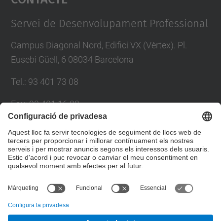
Management Platform
Servei de Desenvolupament Professional
Campus Diagonal Nord, Edifici VX (Vèrtex). Pl.
Eusebi Güell, 6 08034 Barcelona
Tel.
:
93 401 73 08
Fax
:
93 401 16 22
E-mail
:
sdp.formacio@upc.edu
Directori UPC
Formulari de contacte