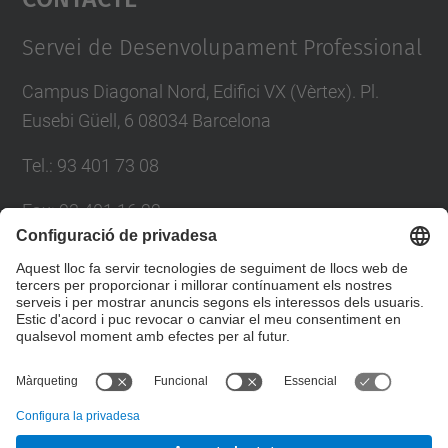
Management Platform
Servei de Desenvolupament Professional
Campus Diagonal Nord, Edifici VX (Vèrtex). Pl.
Eusebi Güell, 6 08034 Barcelona
Tel.
:
93 401 73 08
Fax
:
93 401 16 22
E-mail
:
sdp.formacio@upc.edu
Directori UPC
Formulari de contacte