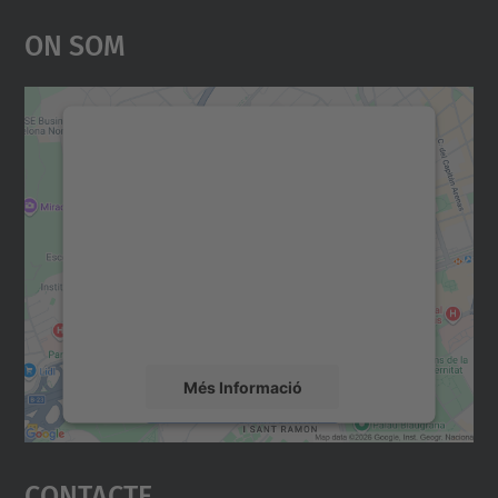
On Som
Necessitem el vostre
consentiment per carregar el
servei Google Maps!
Utilitzem un servei de tercers per incrustar
contingut del mapa que pugui recollir dades
sobre la vostra activitat. Reviseu-ne els
detalls i accepteu el servei per veure el
mapa.
Més Informació
Accepta
Contacte
powered by
Usercentrics Consent