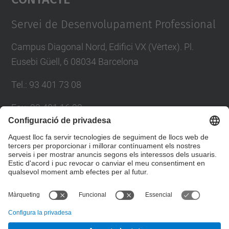
Management Platform
Servei de Desenvolupament Professional
Campus Diagonal Nord, Edifici VX (Vèrtex). Pl.
Eusebi Güell, 6 08034 Barcelona
Tel.
:
93 401 73 08
Fax
:
93 401 16 22
E-mail
:
sdp.formacio@upc.edu
Directori UPC
Formulari de contacte