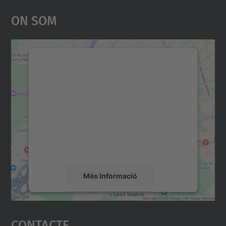
On Som
Necessitem el vostre
consentiment per carregar el
servei Google Maps!
Utilitzem un servei de tercers per incrustar
contingut del mapa que pugui recollir dades
sobre la vostra activitat. Reviseu-ne els
detalls i accepteu el servei per veure el
mapa.
Més Informació
Accepta
Contacte
powered by
Usercentrics Consent