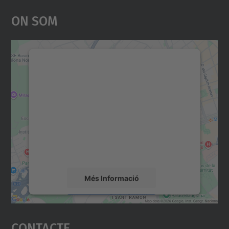
On Som
Necessitem el vostre
consentiment per carregar el
servei Google Maps!
Utilitzem un servei de tercers per incrustar
contingut del mapa que pugui recollir dades
sobre la vostra activitat. Reviseu-ne els
detalls i accepteu el servei per veure el
mapa.
Més Informació
Accepta
Contacte
powered by
Usercentrics Consent