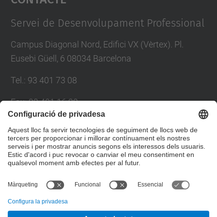
Management Platform
Servei de Desenvolupament Professional
Campus Diagonal Nord, Edifici VX (Vèrtex). Pl.
Eusebi Güell, 6 08034 Barcelona
Tel.
:
93 401 73 08
Fax
:
93 401 16 22
E-mail
:
sdp.formacio@upc.edu
Directori UPC
Formulari de contacte