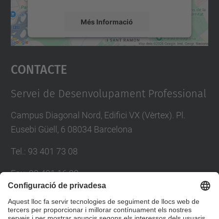
Més Informació
Accepta
Contacte
powered by
Usercentrics Consent
Management Platform
Servei de Desenvolupament Professional
Campus Diagonal Nord, Edifici VX (Vèrtex). Pl.
Eusebi Güell, 6 08034 Barcelona
Tel.
:
93 401 73 08
Fax
:
93 401 16 22
E-mail
:
sdp.formacio@upc.edu
Directori UPC