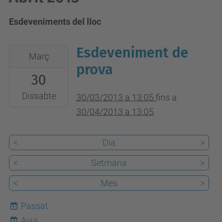
Esdeveniments del lloc
Esdeveniment de
2013-
Març
03-
prova
30
30T13:05:00+01:00
2013-
Dissabte
30/03/2013 a 13:05
fins a
04-
30/04/2013 a 13:05
30T13:05:00+02:00
<
Dia
>
<
Setmana
>
<
Mes
>
Passat
Avui
9