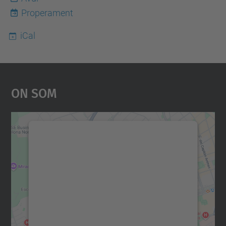
Properament
iCal
On Som
Necessitem el vostre
consentiment per carregar el
servei Google Maps!
Utilitzem un servei de tercers per incrustar
contingut del mapa que pugui recollir dades
sobre la vostra activitat. Reviseu-ne els
detalls i accepteu el servei per veure el
mapa.