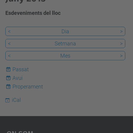
Esdeveniments del lloc
<
Dia
>
<
Setmana
>
<
Mes
>
Passat
Avui
9
Properament
iCal