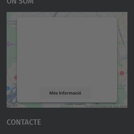
On Som
Necessitem el vostre
consentiment per carregar el
servei Google Maps!
Utilitzem un servei de tercers per incrustar
contingut del mapa que pugui recollir dades
sobre la vostra activitat. Reviseu-ne els
detalls i accepteu el servei per veure el
mapa.
Més Informació
Accepta
Contacte
powered by
Usercentrics Consent
Management Platform