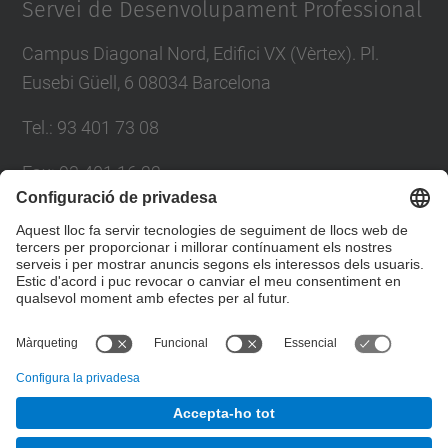
Servei de Desenvolupament Professional
Campus Diagonal Nord, Edifici VX (Vèrtex). Pl.
Eusebi Güell, 6 08034 Barcelona
Tel.
:
93 401 73 08
Fax
:
93 401 16 22
E-mail
:
sdp.formacio@upc.edu
Directori UPC
Formulari de contacte
© UPC
Servei de Desenvolupament Professional. SDP.