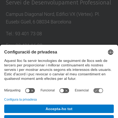
Servei de Desenvolupament Professional
Campus Diagonal Nord, Edifici VX (Vèrtex). Pl.
Eusebi Güell, 6 08034 Barcelona
Tel.
:
93 401 73 08
Fax
:
93 401 16 22
E-mail
:
sdp.formacio@upc.edu
Directori UPC
Formulari de contacte
© UPC
Servei de Desenvolupament Professional. SDP.