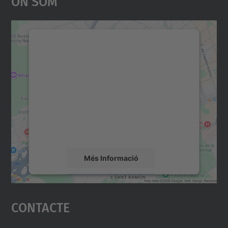
On Som
Necessitem el vostre
consentiment per carregar el
servei Google Maps!
Utilitzem un servei de tercers per incrustar
contingut del mapa que pugui recollir dades
sobre la vostra activitat. Reviseu-ne els
detalls i accepteu el servei per veure el
mapa.
Més Informació
Accepta
Contacte
powered by
Usercentrics Consent
Management Platform